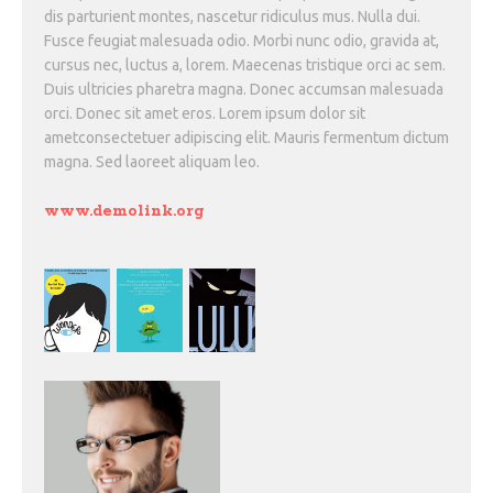
dis parturient montes, nascetur ridiculus mus. Nulla dui.
Fusce feugiat malesuada odio. Morbi nunc odio, gravida at,
cursus nec, luctus a, lorem. Maecenas tristique orci ac sem.
Duis ultricies pharetra magna. Donec accumsan malesuada
orci. Donec sit amet eros. Lorem ipsum dolor sit
ametconsectetuer adipiscing elit. Mauris fermentum dictum
magna. Sed laoreet aliquam leo.
www.demolink.org