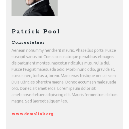
Patrick Pool
Consectetuer
Aenean nonummy hendrerit mauris. Phasellus porta. Fusce
suscipit varius mi. Cum sociis natoque penatibus etmagnis
dis parturient montes, nascetur ridiculus mus. Nulla dui.
Fusce feugiat malesuada odio. Morbi nunc odio, gravida at,
cursus nec, luctus a, lorem. Maecenas tristique orci ac sem.
Duis ultricies pharetra magna. Donec accumsan malesuada
orci. Donec sit amet eros. Lorem ipsum dolor sit
ametconsectetuer adipiscing elit. Mauris fermentum dictum
magna. Sed laoreet aliquam leo.
www.demolink.org