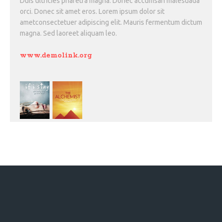
Duis ultricies pharetra magna. Donec accumsan malesuada
orci. Donec sit amet eros. Lorem ipsum dolor sit
ametconsectetuer adipiscing elit. Mauris fermentum dictum
magna. Sed laoreet aliquam leo.
www.demolink.org